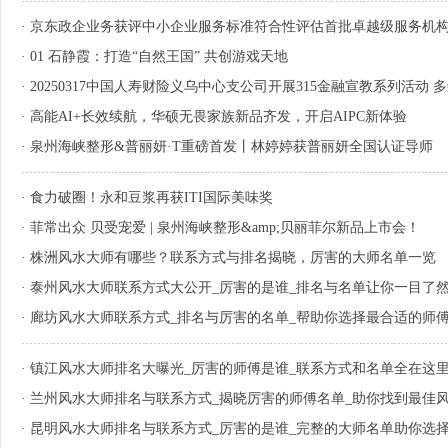
·
京东政企业务获评中小企业服务标准符合性评估首批卓越级服务机
·
01 石静霞：打造“自然王国” 共创游戏天地
·
20250317中国人寿财险义乌中心支公司开展315金融宣教系列活动
·
高能AI+长效续航，华硕无畏家族新品齐发，开启AIPC新体验
·
泉州海峡整形&普丽妍·T重磅首发丨林婷婷获普丽妍全国认证导师
·
食力破圈！永和豆浆再获ITI国际美味奖
·
菲常出众 贝受宠爱 | 泉州海峡整形&amp;贝丽菲尔新品上市会！
·
株洲风水大师有哪些？联系方式与排名揭晓，厉害的大师名单一览
·
泰州风水大师联系方式大公开_厉害的是谁_排名与名单让你一目了
·
廊坊风水大师联系方式_排名与厉害的名单_帮助你选择最合适的师
·
镇江风水大师排名大曝光_厉害的师傅是谁_联系方式和名单全在这
·
兰州风水大师排名与联系方式_揭晓厉害的师傅名单_助你找到最佳
·
昆明风水大师排名与联系方式_厉害的是谁_完整的大师名单助你选