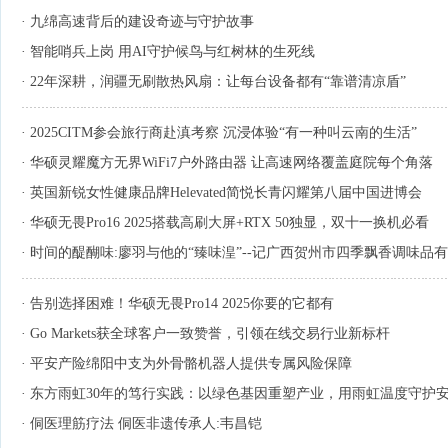
·
九绵高速背后的建设奇迹与守护故事
·
智能哨兵上岗 用AI守护候鸟与红树林的生死线
·
22年深耕，润疆无刷散热风扇：让每台设备都有“靠谱清凉盾”
·
2025CITM参会旅行商赴滇考察 沉浸体验“有一种叫云南的生活”
·
华硕灵耀魔方无界WiFi7户外路由器 让高速网络覆盖庭院每个角落
·
英国新锐女性健康品牌Helevated简悦长青闪耀第八届中国进博会
·
华硕无畏Pro16 2025搭载高刷大屏+RTX 50独显，双十一换机必看
·
时间的醍醐味:廖羽与他的“臻味湟”--记广西贺州市四季飘香调味品
·
告别选择困难！华硕无畏Pro14 2025你要的它都有
·
Go Markets获全球客户一致赞誉，引领在线交易行业新标杆
·
平安产险绵阳中支为外骨骼机器人提供专属风险保障
·
东方雨虹30年的笃行实践：以绿色基因重塑产业，用雨虹温度守护
·
侗医理筋疗法 侗医非遗传承人:韦昌铠