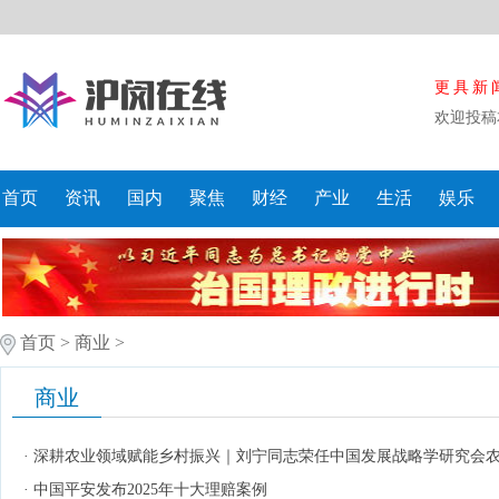
更具新
欢迎投稿
首页
资讯
国内
聚焦
财经
产业
生活
娱乐
首页
>
商业
>
商业
·
深耕农业领域赋能乡村振兴｜刘宁同志荣任中国发展战略学研究会
·
中国平安发布2025年十大理赔案例