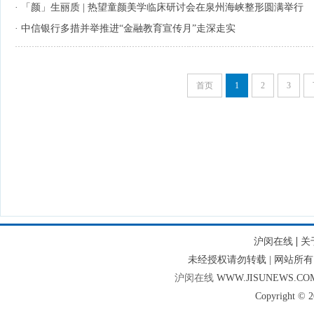
·
「颜」生丽质 | 热望童颜美学临床研讨会在泉州海峡整形圆满举行
·
中信银行多措并举推进“金融教育宣传月”走深走实
首页
1
2
3
|
沪闵在线
关
未经授权请勿转载 | 网站
沪闵在线
WWW.JISUNEWS.C
Copyright © 2