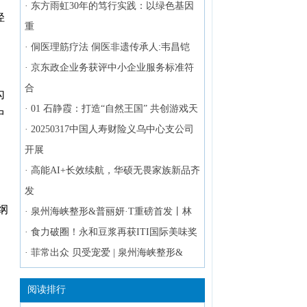
·
东方雨虹30年的笃行实践：以绿色基因
径
重
·
侗医理筋疗法 侗医非遗传承人:韦昌铠
·
京东政企业务获评中小企业服务标准符
合
勾
·
01 石静霞：打造“自然王国” 共创游戏天
中
·
20250317中国人寿财险义乌中心支公司
开展
·
高能AI+长效续航，华硕无畏家族新品齐
发
纲
·
泉州海峡整形&普丽妍·T重磅首发丨林
·
食力破圈！永和豆浆再获ITI国际美味奖
·
菲常出众 贝受宠爱 | 泉州海峡整形&
。
阅读排行