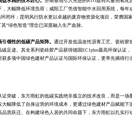
精益求精的技术匠心。
济南基地引入先进的RTO旋转式蓄热氧化
以下，大幅降低环境负荷；咸阳工厂凭借智能中水回用系统，每年
资源循环闭环；昆明风行防水更以卓越的废弃物资源化项目，荣膺国
了其“绿色智造”理念已深度融入生产血脉。
场引领性的低碳产品矩阵。
通过开发低温改性沥青工艺、瓷砖胶
碳足迹。其全系列瓷砖胶产品获得德国EC1plus最高环保认证，
斩获多项中国绿色建材产品认证与国际环保认证，更率先摘得行
认证突破，东方雨虹的低碳实践绝非孤立的技术改良，而是一场
仅大幅降低了自身运营的环境成本，更通过绿色建材产品赋能下
高品质跃迁。在构建绿色人居的共同命题下，东方雨虹以扎实行
。