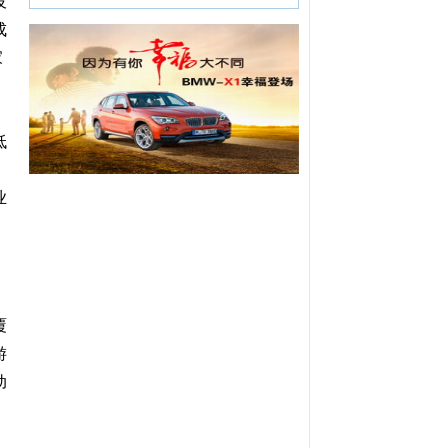
设
成
家
低
业
覆
游
动