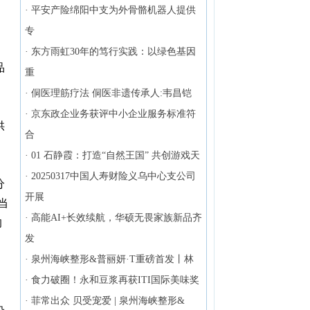
·
平安产险绵阳中支为外骨骼机器人提供
专
·
东方雨虹30年的笃行实践：以绿色基因
品
重
。
·
侗医理筋疗法 侗医非遗传承人:韦昌铠
·
京东政企业务获评中小企业服务标准符
供
合
·
01 石静霞：打造“自然王国” 共创游戏天
·
20250317中国人寿财险义乌中心支公司
分
开展
当
·
高能AI+长效续航，华硕无畏家族新品齐
的
发
·
泉州海峡整形&普丽妍·T重磅首发丨林
·
食力破圈！永和豆浆再获ITI国际美味奖
·
菲常出众 贝受宠爱 | 泉州海峡整形&