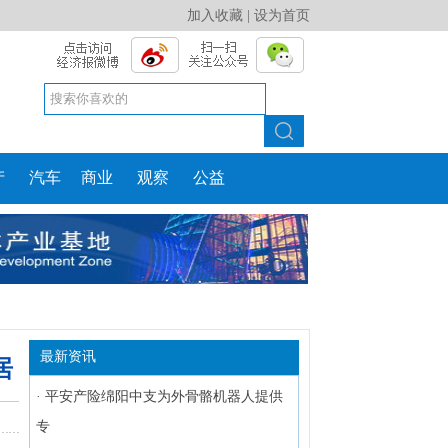
加入收藏
|
设为首页
产
汽车
商业
观察
公益
最新资讯
居
·
平安产险绵阳中支为外骨骼机器人提供
专